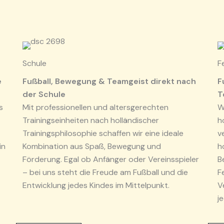
Schule
F
e
Fußball, Bewegung & Teamgeist direkt nach
F
der Schule
T
s
Mit professionellen und altersgerechten
W
Trainingseinheiten nach holländischer
h
Trainingsphilosophie schaffen wir eine ideale
v
in
Kombination aus Spaß, Bewegung und
h
Förderung. Egal ob Anfänger oder Vereinsspieler
B
– bei uns steht die Freude am Fußball und die
F
Entwicklung jedes Kindes im Mittelpunkt.
V
j