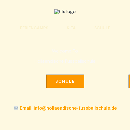
FERIENCAMPS
KITA
SCHULE
Welcome To
Hollaendische Fussballschule
SCHULE
Email: info@hollaendische-fussballschule.de